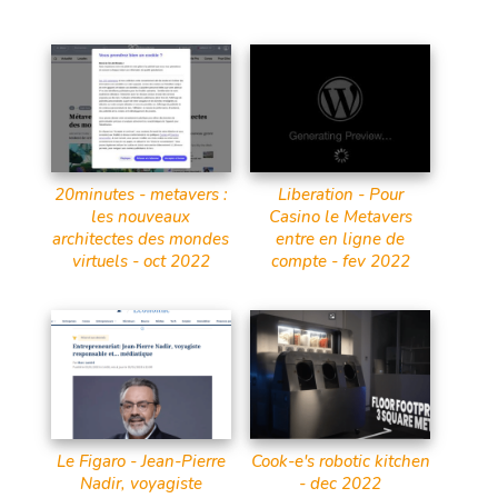
20minutes - metavers :
Liberation - Pour
les nouveaux
Casino le Metavers
architectes des mondes
entre en ligne de
virtuels - oct 2022
compte - fev 2022
Le Figaro - Jean-Pierre
Cook-e's robotic kitchen
Nadir, voyagiste
- dec 2022