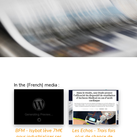
In the (French) media :
BFM - Isybot lève 7M€
Les Echos - Trois fois
pour industrialiser ses
plus de chance de