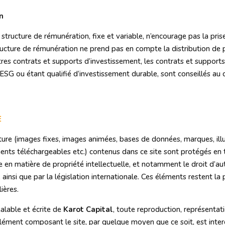
n
 structure de rémunération, fixe et variable, n’encourage pas la pris
tructure de rémunération ne prend pas en compte la distribution de 
s contrats et supports d’investissement, les contrats et supports 
SG ou étant qualifié d’investissement durable, sont conseillés au c
E
ure (images fixes, images animées, bases de données, marques, illus
ts téléchargeables etc.) contenus dans ce site sont protégés en ta
 en matière de propriété intellectuelle, et notamment le droit d’auteu
, ainsi que par la législation internationale. Ces éléments restent la
ières.
éalable et écrite de
Karot Capital
, toute reproduction, représentat
 élément composant le site, par quelque moyen que ce soit, est inte