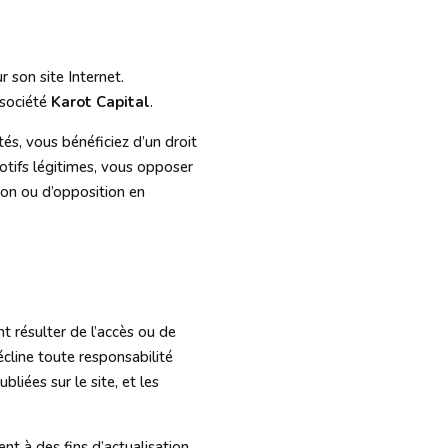
r son site Internet.
 société
Karot Capital
.
tés, vous bénéficiez d’un droit
otifs légitimes, vous opposer
ion ou d’opposition en
t résulter de l’accès ou de
cline toute responsabilité
bliées sur le site, et les
t à des fins d’actualisation.