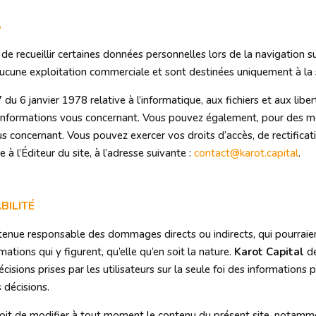
S
de recueillir certaines données personnelles lors de la navigation su
aucune exploitation commerciale et sont destinées uniquement à la
u 6 janvier 1978 relative à l’informatique, aux fichiers et aux liber
x informations vous concernant. Vous pouvez également, pour des m
 concernant. Vous pouvez exercer vos droits d’accès, de rectificat
à l’Éditeur du site, à l’adresse suivante :
contact@karot.capital
.
BILITÉ
 tenue responsable des dommages directs ou indirects, qui pourraien
rmations qui y figurent, qu’elle qu’en soit la nature.
Karot Capital
dé
isions prises par les utilisateurs sur la seule foi des informations pu
 décisions.
roit de modifier à tout moment le contenu du présent site, notammen