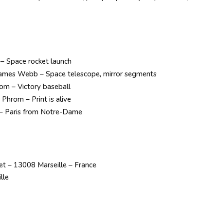
 – Space rocket launch
James Webb – Space telescope, mirror segments
com – Victory baseball
 Phrom – Print is alive
 – Paris from Notre-Dame
et – 13008 Marseille – France
lle