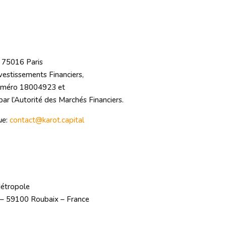
, 75016 Paris
vestissements Financiers,
 numéro 18004923 et
r l’Autorité des Marchés Financiers.
ue
:
contact@karot.capital
Métropole
n – 59100 Roubaix – France