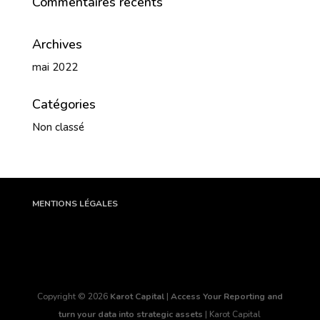
Commentaires récents
Archives
mai 2022
Catégories
Non classé
MENTIONS LÉGALES
Copyright © 2026
Karot Capital
|
Access Your Reporting and
turn your data into strategic assets
|
Karot Capital