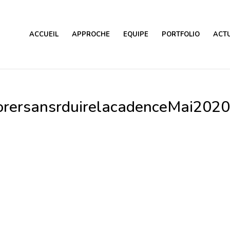
ACCUEIL
APPROCHE
EQUIPE
PORTFOLIO
ACTU
orersansrduirelacadenceMai202