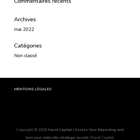
Commentaires récents
Archives
mai 2022
Catégories
Non classé
MENTIONS LÉGALES
Copyright © 2026
Karot Capital
|
Access Your Reporting and
turn your data into strategic assets
|
Karot Capital