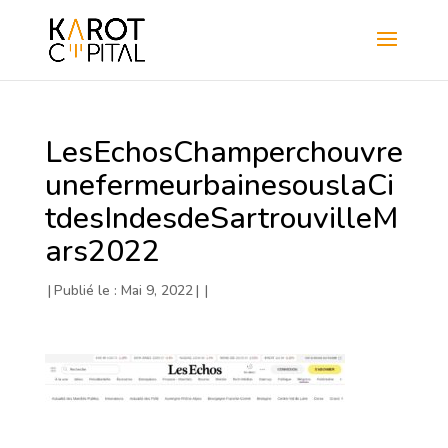
LesEchosChamperchouvre
unefermeurbainesouslaCi
tdesIndesdeSartrouvilleM
ars2022
|
Publié le : Mai 9, 2022
|
|