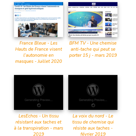
France Bleue - Les
BFM TV - Une chemise
Hauts de France visent
anti-tache qui peut se
l’autonomie en
porter 15 j - mars 2019
masques - Juillet 2020
LesEchos - Un tissu
La voix du nord - Le
résistant aux taches et
tissu de chemise qui
à la transpiration - mars
résiste aux taches -
2019
février 2019