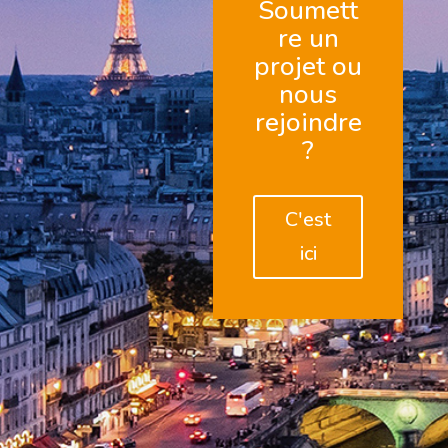
Soumett
re un
projet ou
nous
rejoindre
?
C'est
ici